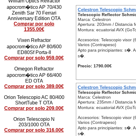
William Optics Refractor
apocrom�tico AP 70/430
Celestron Telescopio Schm
Zenith Sar 70 Ferrari
Telescopio Reflector Schmi
Anniversary Edition OTA
Marca: Celestron
Comprar por solo
Apertura: 203mm / Distancia 
1355.00€
Montura: ecuatorial AVX (GoT
Accesorios: Telescopio visor 
Vixen Refractor
Varios (Contrapeso)
apocrom�tico AP 80/600
Apto para principiantes: s�.
ED80Sf Porta-II
s�.
Comprar por solo 959.00€
Precio: 1790.00€
Omegon Refractor
apocrom�tico AP 66/400
ED OTA
Comprar por solo 389.00€
Celestron Telescopio Schm
Telescopio Reflector Schmi
Marca: Celestron
Orion Telescopio AC 80/400
Apertura: 235mm / Distancia 
ShortTube T OTA
Montura: ecuatorial AVX (GoT
Comprar por solo 209.00€
Accesorios: Telescopio visor 
Orion Telescopio N
Varios (Contrapeso)
203/1000 OTA
Apto para principiantes: s�.
Comprar por solo 316.00€
s�.