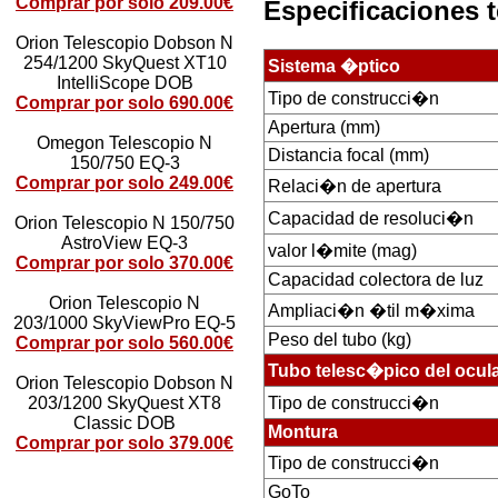
Comprar por solo 209.00€
Especificaciones 
Orion Telescopio Dobson N
254/1200 SkyQuest XT10
Sistema �ptico
IntelliScope DOB
Tipo de construcci�n
Comprar por solo 690.00€
Apertura (mm)
Omegon Telescopio N
Distancia focal (mm)
150/750 EQ-3
Comprar por solo 249.00€
Relaci�n de apertura
Capacidad de resoluci�n
Orion Telescopio N 150/750
AstroView EQ-3
valor l�mite (mag)
Comprar por solo 370.00€
Capacidad colectora de luz
Orion Telescopio N
Ampliaci�n �til m�xima
203/1000 SkyViewPro EQ-5
Peso del tubo (kg)
Comprar por solo 560.00€
Tubo telesc�pico del ocul
Orion Telescopio Dobson N
Tipo de construcci�n
203/1200 SkyQuest XT8
Classic DOB
Montura
Comprar por solo 379.00€
Tipo de construcci�n
GoTo