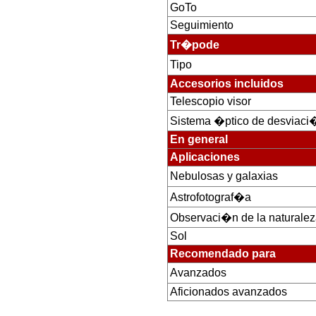
GoTo
Seguimiento
Tr�pode
Tipo
Accesorios incluidos
Telescopio visor
Sistema �ptico de desviaci
En general
Aplicaciones
Nebulosas y galaxias
Astrofotograf�a
Observaci�n de la naturale
Sol
Recomendado para
Avanzados
Aficionados avanzados