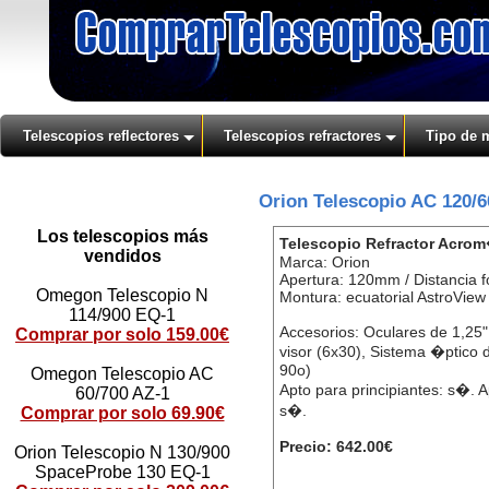
Telescopios reflectores
Telescopios refractores
Tipo de 
Orion Telescopio AC 120/
Los telescopios más
Telescopio Refractor Acro
vendidos
Marca: Orion
Apertura: 120mm / Distancia 
Omegon Telescopio N
Montura: ecuatorial AstroView
114/900 EQ-1
Accesorios: Oculares de 1,2
Comprar por solo 159.00€
visor (6x30), Sistema �ptico d
90o)
Omegon Telescopio AC
Apto para principiantes: s�.
60/700 AZ-1
s�.
Comprar por solo 69.90€
Precio: 642.00€
Orion Telescopio N 130/900
SpaceProbe 130 EQ-1