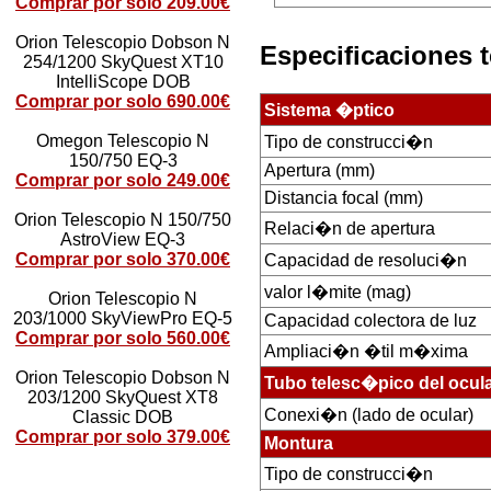
Comprar por solo 209.00€
Orion Telescopio Dobson N
Especificaciones 
254/1200 SkyQuest XT10
IntelliScope DOB
Comprar por solo 690.00€
Sistema �ptico
Omegon Telescopio N
Tipo de construcci�n
150/750 EQ-3
Apertura (mm)
Comprar por solo 249.00€
Distancia focal (mm)
Orion Telescopio N 150/750
Relaci�n de apertura
AstroView EQ-3
Comprar por solo 370.00€
Capacidad de resoluci�n
valor l�mite (mag)
Orion Telescopio N
203/1000 SkyViewPro EQ-5
Capacidad colectora de luz
Comprar por solo 560.00€
Ampliaci�n �til m�xima
Orion Telescopio Dobson N
Tubo telesc�pico del ocul
203/1200 SkyQuest XT8
Conexi�n (lado de ocular)
Classic DOB
Comprar por solo 379.00€
Montura
Tipo de construcci�n