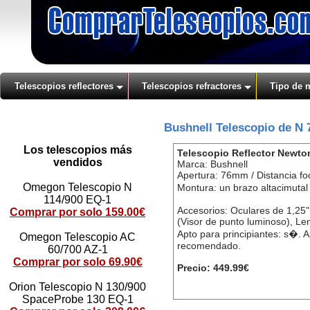
Telescopios reflectores
Telescopios refractores
Tipo de 
Bushnell Telescopio de N 
Los telescopios más
Telescopio Reflector Newto
vendidos
Marca: Bushnell
Apertura: 76mm / Distancia f
Omegon Telescopio N
Montura: un brazo altacimuta
114/900 EQ-1
Accesorios: Oculares de 1,25
Comprar por solo 159.00€
(Visor de punto luminoso), Le
Apto para principiantes: s�.
Omegon Telescopio AC
recomendado.
60/700 AZ-1
Comprar por solo 69.90€
Precio: 449.99€
Orion Telescopio N 130/900
SpaceProbe 130 EQ-1