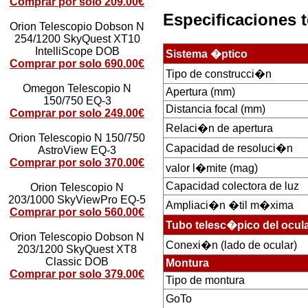
Comprar por solo 209.00€
Especificaciones 
Orion Telescopio Dobson N
254/1200 SkyQuest XT10
IntelliScope DOB
Sistema �ptico
Comprar por solo 690.00€
Tipo de construcci�n
Omegon Telescopio N
Apertura (mm)
150/750 EQ-3
Distancia focal (mm)
Comprar por solo 249.00€
Relaci�n de apertura
Orion Telescopio N 150/750
Capacidad de resoluci�n
AstroView EQ-3
Comprar por solo 370.00€
valor l�mite (mag)
Capacidad colectora de luz
Orion Telescopio N
203/1000 SkyViewPro EQ-5
Ampliaci�n �til m�xima
Comprar por solo 560.00€
Tubo telesc�pico del ocul
Orion Telescopio Dobson N
Conexi�n (lado de ocular)
203/1200 SkyQuest XT8
Classic DOB
Montura
Comprar por solo 379.00€
Tipo de montura
GoTo